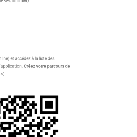
SFRM, Infirmier)
ne) et accédez à la liste des
’application.
Créez votre parcours de
ts)