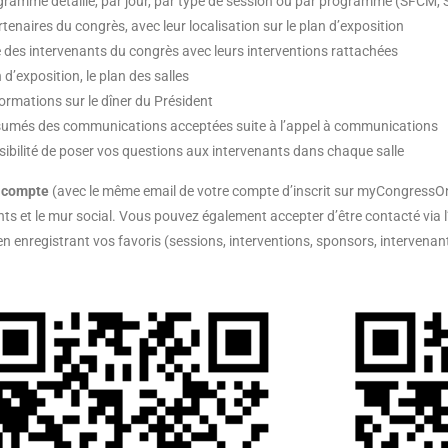
gramme détaillé, par jour, par type de session ou par programme (SFCM, 
rtenaires du congrès, avec leur localisation sur le plan d’exposition
te des intervenants du congrès avec leurs interventions rattachées
n d’exposition, le plan des salles
formations sur le dîner du Président
ésumés des communications acceptées suite à l’appel à communications
sibilité de poser vos questions aux intervenants dans chaque salle
 compte
(avec le même email de votre compte d’inscrit sur myCongressOnli
nts et le mur social. Vous pouvez également accepter d’être contacté via l
n enregistrant vos favoris (sessions, interventions, sponsors, intervenan